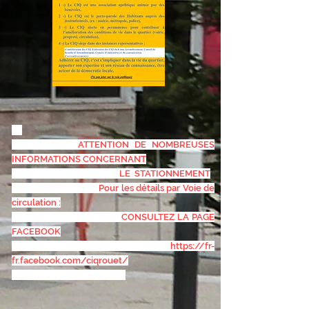
ATTENTION DE NOMBREUSES
INFORMATIONS CONCERNANT
LE STATIONNEMENT
Pour les détails par Voie de
circulation :
CONSULTEZ LA PAGE
FACEBOOK
https://fr-
fr.facebook.com/ciqrouet/