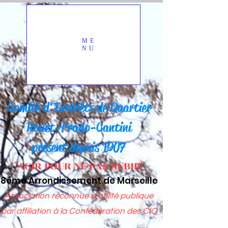
ME
NU
Comité d'Intérêts d
e Quartier
Rou
et-Prado-Cantini
présent depuis 1907
"AGIR POUR NE PAS SUBIR"
8éme Arrondissement de Marseille
Association reconnue d’utilité publique
par affiliation à
la Confédération des CIQ