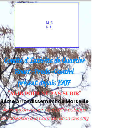
ME
NU
Comité d'Intérêts d
e Quartier
Rou
et-Prado-Cantini
présent depuis 1907
"AGIR POUR NE PAS SUBIR"
8éme Arrondissement de Marseille
Association reconnue d’utilité publique
par affiliation à
la Confédération des CIQ