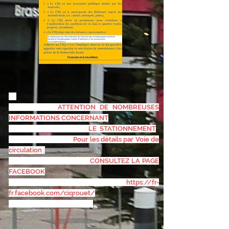
ATTENTION DE NOMBREUSES
INFORMATIONS CONCERNANT
LE STATIONNEMENT
Pour les détails par Voie de
circulation :
CONSULTEZ LA PAGE
FACEBOOK
https://fr-
fr.facebook.com/ciqrouet/