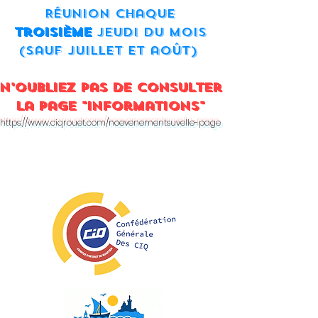
Réunion chaque
troisième
jeudi du mois
(sauf juillet et août)
N'oubliez pas de consulter
la page "
Informations"
ht
tps://
www.ciqrouet.com/noevenementsuvelle-page