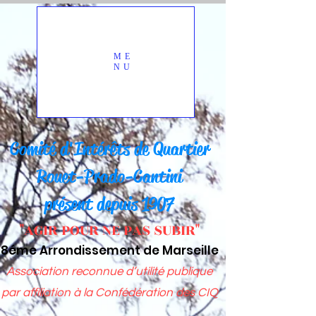
ME
NU
Comité d'Intérêts d
e Quartier
Rou
et-Prado-Cantini
présent depuis 1907
"AGIR POUR NE PAS SUBIR"
8éme Arrondissement de Marseille
Association reconnue d’utilité publique
par affiliation à
la Confédération des CIQ