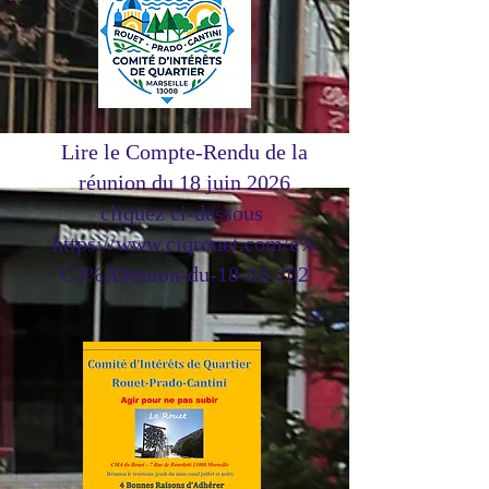
Lire le Compte-Rendu de la
réunion du 18 juin 2026
cliquez ci-dessous
https://www.ciqrouet.com/e%
C3%A9union-du-18-03-202