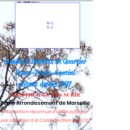
ME
NU
Comité d'Intérêts d
e Quartier
Rou
et-Prado-Cantini
présent depuis 1907
"AGIR POUR NE PAS SUBIR"
8éme Arrondissement de Marseille
Association reconnue d’utilité publique
par affiliation à
la Confédération des CIQ