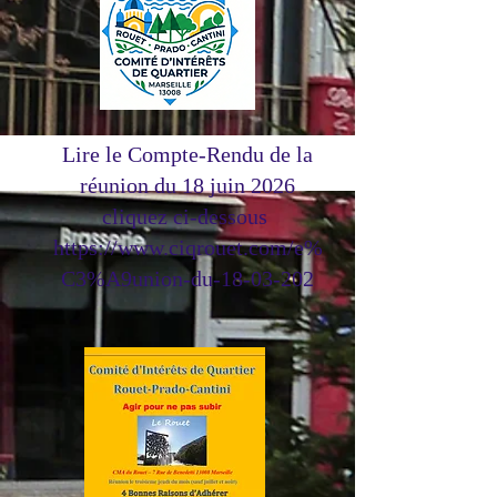
Lire le Compte-Rendu de la
réunion du 18 juin 2026
cliquez ci-dessous
https://www.ciqrouet.com/e%
C3%A9union-du-18-03-202