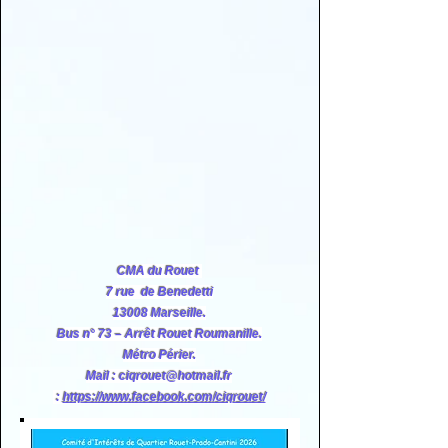
Widget Didn’t Load
Check your internet and refresh
this page.
If that doesn’t work, contact us.
CMA du Rouet
7 rue de Benedetti
13008 Marseille.
Bus n° 73 – Arrêt Rouet Roumanille.
Métro Périer.
Mail :
ciqrouet@hotmail.fr
:
https://www.facebook.com/ciqrouet/