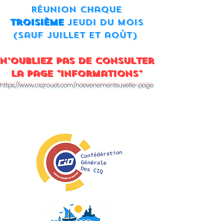
Réunion chaque
troisième
jeudi du mois
(sauf juillet et août)
N'oubliez pas de consulter
la page "
Informations"
ht
tps://
www.ciqrouet.com/noevenementsuvelle-page